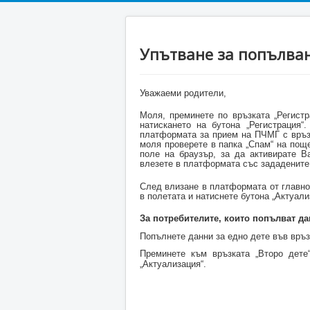
Упътване за попълва
Уважаеми родители,
Моля, преминете по връзката „Регист
натискането на бутона „Регистрация
платформата за прием на ПЧМГ с връзк
моля проверете в папка „Спам“ на поще
поле на браузър, за да активирате 
влезете в платформата със зададените 
След влизане в платформата от главно
в полетата и натиснете бутона „Актуали
За потребителите, които попълват да
Попълнете данни за едно дете във връз
Преминете към връзката „Второ дете
„Актуализация“.