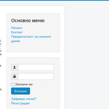
Основно меню
Начало
Контакт
Поверителност на личните
данни
с
т
,
о
а
е
Запомни ме
а
Влизане
Забравен логин?
Регистрация