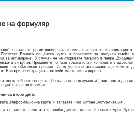
не на формуляр
рация“, попълнете регистрационната форма и изпратете информацията 
“. Посетете Вашата пощенска кутия и проверете за получен имейл о
а за активиране. В случай че не откривате писмото в папка „Входящи“
нската си кутия. Преминете по тази връзка или я копирайте в адреснот
Вашия потребителски профил. След успешно активиране ще можете д
от Вас при регистрацията потребителско име и парола.
то меню изберете опцията „Попълване на документи“, попълнете даннит
зация“ в края на формата.
нни за второ дете.
ката „Информационна карта“ и запазете чрез бутона „Актуализация“.
“ и попълнете полетата с необходимите данни. Запазете чрез бутон