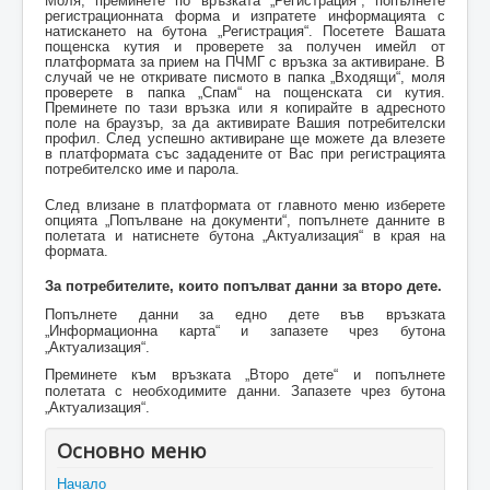
Моля, преминете по връзката „Регистрация“, попълнете
регистрационната форма и изпратете информацията с
натискането на бутона „Регистрация“. Посетете Вашата
пощенска кутия и проверете за получен имейл от
платформата за прием на ПЧМГ с връзка за активиране. В
случай че не откривате писмото в папка „Входящи“, моля
проверете в папка „Спам“ на пощенската си кутия.
Преминете по тази връзка или я копирайте в адресното
поле на браузър, за да активирате Вашия потребителски
профил. След успешно активиране ще можете да влезете
в платформата със зададените от Вас при регистрацията
потребителско име и парола.
След влизане в платформата от главното меню изберете
опцията „Попълване на документи“, попълнете данните в
полетата и натиснете бутона „Актуализация“ в края на
формата.
За потребителите, които попълват данни за второ дете.
Попълнете данни за едно дете във връзката
„Информационна карта“ и запазете чрез бутона
„Актуализация“.
Преминете към връзката „Второ дете“ и попълнете
полетата с необходимите данни. Запазете чрез бутона
„Актуализация“.
Основно меню
Начало